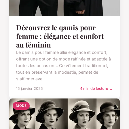
Découvrez le qamis pour
femme : élégance et confort
au féminin
Le qamis pour femme allie élégance et confort,
offrant une option de mode raffinée et adaptée à
toutes les occasions. Ce vêtement traditionnel,
tout en préservant la modestie, permet de
s'affirmer ave...
15 janvier 2025
4 min de lecture →
MODE